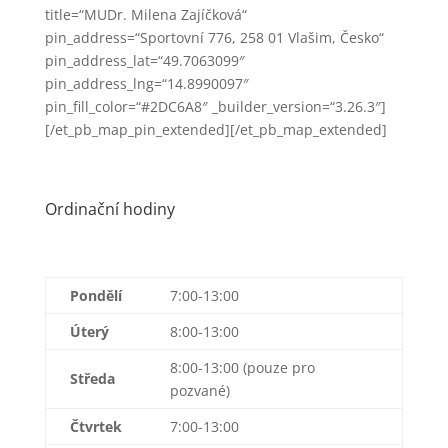
title=“MUDr. Milena Zajíčková“
pin_address=“Sportovní 776, 258 01 Vlašim, Česko“
pin_address_lat=“49.7063099″
pin_address_lng=“14.8990097″
pin_fill_color=“#2DC6A8″ _builder_version=“3.26.3″]
[/et_pb_map_pin_extended][/et_pb_map_extended]
Ordinační hodiny
Pondělí
7:00-13:00
Úterý
8:00-13:00
8:00-13:00 (pouze pro
Středa
pozvané)
Čtvrtek
7:00-13:00