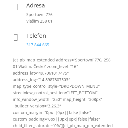
Adresa

Sportovní 776
Vlašim 258 01
Telefon

317 844 665
[et_pb_map_extended address=“Sportovní 776, 258
01 Vlašim, Česko“ zoom_level=“16″
address_lat=“49.7061017475″
address_lng=“14.8987307503″
map_type_control_style=“DROPDOWN_MENU“
streetview_control_position=“LEFT_BOTTOM“
info_window_width=“250″ map_height=“308px“
_builder_version=“3.26.3″
custom_margin=“0px||0px||false|false“
custom_padding=“0px||0px|0px|false|false“
child_filter_saturate=“0%“][et_pb_map_pin_extended