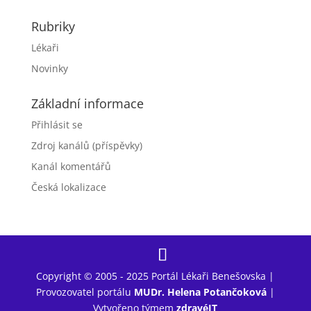
Rubriky
Lékaři
Novinky
Základní informace
Přihlásit se
Zdroj kanálů (příspěvky)
Kanál komentářů
Česká lokalizace
Copyright © 2005 - 2025 Portál Lékaři Benešovska |
Provozovatel portálu
MUDr. Helena Potančoková
|
Vytvořeno týmem
zdravéIT